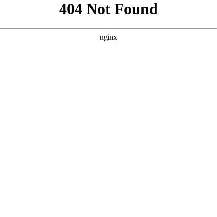
以下是围绕核心词“什么网站看电影不卡”创作的三个SEO方案，
风格参考您提供的案例，内容均为原创。 --- ### 方案一 **核心
词：什么网站看电影不卡** **
** **** **** --- ### 方案二 **核
心词：什么网站看电影不卡** **
** **** **** --- ### 方案三 **
核心词：什么网站看电影不卡** **
** **** **** --- 如果需要我
针对某个方案进一步扩展内容（如增加描述段落、适配特定平台
或调整语气），也可以继续为您优化。